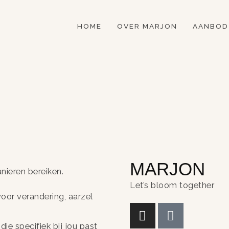
HOME
OVER MARJON
AANBOD
MARJON
nieren bereiken.
Let’s bloom together
voor verandering, aarzel
e specifiek bij jou past